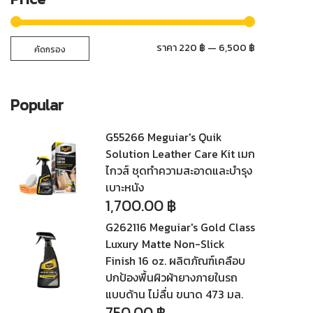
ราคา
ราคา
ราคา
220 ฿
—
6,500 ฿
คัดกรอง
ต่ำ
สูงสุด
สุด
Popular
G55266 Meguiar's Quik
Solution Leather Care Kit เมก
ไกวส์ ชุดทำความสะอาดและบำรุง
เบาะหนัง
1,700.00
฿
G262116 Meguiar's Gold Class
Luxury Matte Non-Slick
Finish 16 oz. ผลิตภัณฑ์เคลือบ
ปกป้องพื้นผิวผ้ายางภายในรถ
แบบด้าน ไม่ลื่น ขนาด 473 มล.
750.00
฿