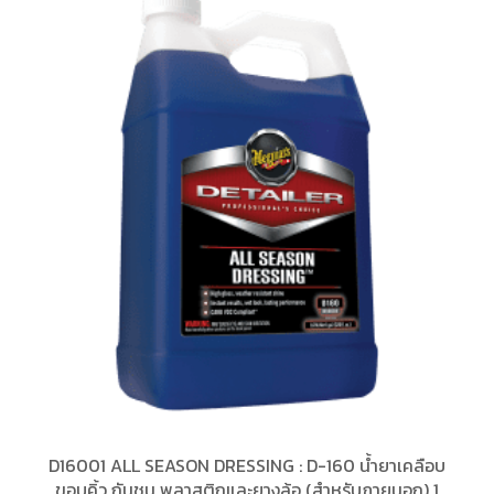
D16001 ALL SEASON DRESSING : D-160 น้ำยาเคลือบ
ขอบคิ้ว กันชน พลาสติกและยางล้อ (สำหรับภายนอก) 1