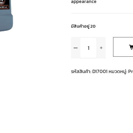
appearance
มีสินค้าอยู่ 20
จำนวน
D17001
HYPER
DRESSING
CONCENTRATE
รหัสสินค้า:
D17001
หมวดหมู่:
Pr
(D-
42
&
D-
43)
น้ำยา
เคลือบ
ไว