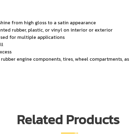
นิล
พลาสติก
ภายใน
รถ
f shine from high gloss to a satin appearance
และ
ed rubber, plastic, or vinyl on interior or exterior
เคลือบ
used for multiple applications
เงา
ll
เครื่องยนต์
xcess
1
d rubber engine components, tires, wheel compartments, as
Gallon
ชิ้น
Related Products