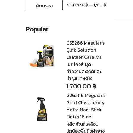
ราคา
ราคา
ราคา
650 ฿
—
1,510 ฿
คัดกรอง
ต่ำ
สูงสุด
สุด
Popular
G55266 Meguiar's
Quik Solution
Leather Care Kit
เมกไกวส์ ชุด
ทำความสะอาดและ
บำรุงเบาะหนัง
1,700.00
฿
G262116 Meguiar's
Gold Class Luxury
Matte Non-Slick
Finish 16 oz.
ผลิตภัณฑ์เคลือบ
ปกป้องพื้นผิวผ้ายาง