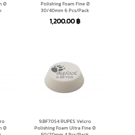
m Ø
Polishing Foam Fine Ø
k
30/40mm 6 Pcs/Pack
1,200.00
฿
ro
9.BF70S4 RUPES Velcro
m Ø
Polishing Foam Ultra Fine Ø
k
50/70mm 4 Pcs/Pack