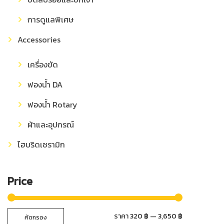
การดูแลพิเศษ
Accessories
เครื่องขัด
ฟองน้ำ DA
ฟองน้ำ Rotary
ผ้าและอุปกรณ์
ไฮบริดเซรามิก
Price
ราคา
ราคา
ราคา
320 ฿
—
3,650 ฿
คัดกรอง