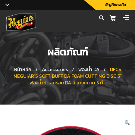
บัญชีของฉัน
ผลิตภัณฑ์
หน้าหลัก
/
Accessories
/
ฟองน้ำ DA
/
DFC5
MEGUIAR’S SOFT BUFF DA FOAM CUTTING DISC 5″
ฟองน้ำขัดลบรอย DA สีแดงขนาด 5 นิ้ว