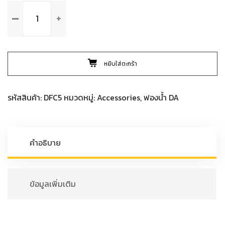
จำนวน
DFC5
MEGUIAR'S
SOFT
BUFF
หยิบใส่ตะกร้า
DA
FOAM
CUTTING
รหัสสินค้า:
DFC5
หมวดหมู่:
Accessories
,
ฟองน้ำ DA
DISC
5"
ฟองน้ำ
ขัด
คำอธิบาย
ลบรอย
DA
สี
ข้อมูลเพิ่มเติม
แดง
ขนาด
5
นิ้ว