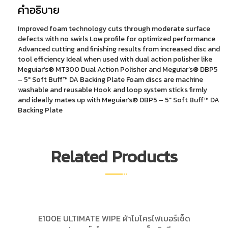
คำอธิบาย
ชิ้น
Improved foam technology cuts through moderate surface
defects with no swirls Low profile for optimized performance
Advanced cutting and finishing results from increased disc and
tool efficiency Ideal when used with dual action polisher like
Meguiar’s® MT300 Dual Action Polisher and Meguiar’s® DBP5
– 5″ Soft Buff™ DA Backing Plate Foam discs are machine
washable and reusable Hook and loop system sticks firmly
and ideally mates up with Meguiar’s® DBP5 – 5″ Soft Buff™ DA
Backing Plate
Related Products
E100E ULTIMATE WIPE ผ้าไมโครไฟเบอร์เช็ด