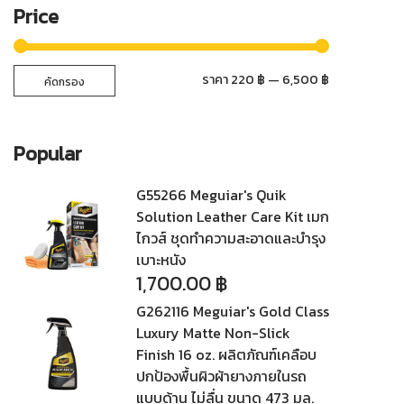
Price
ราคา
ราคา
ราคา
220 ฿
—
6,500 ฿
คัดกรอง
ต่ำ
สูงสุด
สุด
Popular
G55266 Meguiar's Quik
Solution Leather Care Kit เมก
ไกวส์ ชุดทำความสะอาดและบำรุง
เบาะหนัง
1,700.00
฿
G262116 Meguiar's Gold Class
Luxury Matte Non-Slick
Finish 16 oz. ผลิตภัณฑ์เคลือบ
ปกป้องพื้นผิวผ้ายางภายในรถ
แบบด้าน ไม่ลื่น ขนาด 473 มล.