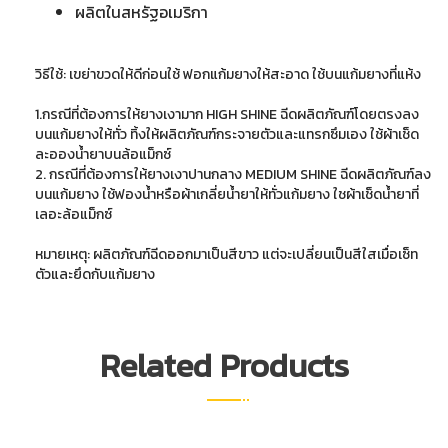
ผลิตในสหรัฐอเมริกา
วิธีใช้: เขย่าขวดให้ดีก่อนใช้ ฟอกแก้มยางให้สะอาด ใช้บนแก้มยางที่แห้ง
1.กรณีที่ต้องการให้ยางเงามาก HIGH SHINE ฉีดผลิตภัณฑ์โดยตรงลง
บนแก้มยางให้ทั่ว ทิ้งให้ผลิตภัณฑ์กระจายตัวและแทรกซึมเอง ใช้ผ้าเช็ด
ละอองน้ำยาบนล้อแม็กซ์
2. กรณีที่ต้องการให้ยางเงาปานกลาง MEDIUM SHINE ฉีดผลิตภัณฑ์ลง
บนแก้มยาง ใช้ฟองน้ำหรือผ้าเกลี่ยน้ำยาให้ทั่วแก้มยาง ใชผ้าเช็ดน้ำยาที่
เลอะล้อแม็กซ์
หมายเหตุ: ผลิตภัณฑ์ฉีดออกมาเป็นสีขาว แต่จะเปลี่ยนเป็นสีใสเมื่อเซ็ท
ตัวและยึดกับแก้มยาง
Related Products