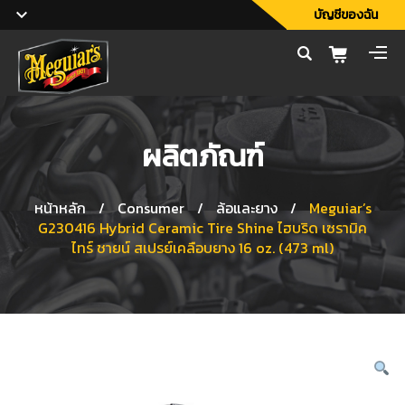
บัญชีของฉัน
ผลิตภัณฑ์
หน้าหลัก
/
Consumer
/
ล้อและยาง
/
Meguiar’s
G230416 Hybrid Ceramic Tire Shine ไฮบริด เซรามิค
ไทร์ ชายน์ สเปรย์เคลือบยาง 16 oz. (473 ml)