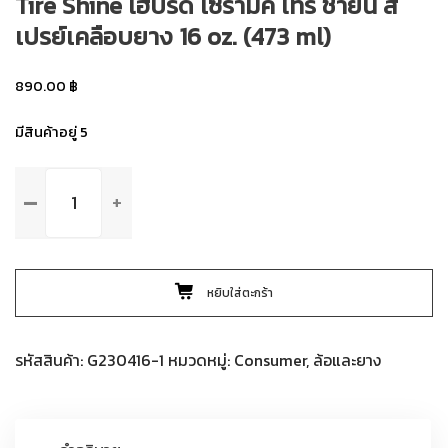
Tire Shine ไฮบริด เซรามิค ไทร์ ชายน์ ส
เปรย์เคลือบยาง 16 oz. (473 ml)
890.00
฿
มีสินค้าอยู่ 5
จำนวน
Meguiar’s
G230416
Hybrid
Ceramic
หยิบใส่ตะกร้า
Tire
Shine
ไฮ
รหัสสินค้า:
G230416-1
หมวดหมู่:
Consumer
,
ล้อและยาง
บริด
เซรามิค
ไทร์
ชาย