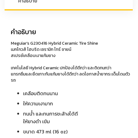
คำอธิบาย
น์
ส
เปรย์
เคลือบ
คำอธิบาย
ยาง
16
Meguiar’s G230416 Hybrid Ceramic Tire Shine
oz.
เมกไกวส์ ไฮบริด เซรามิก ไทร์ ชายน์
สเปรย์เคลือบเงาแก้มยาง
(473
ml)
เทคโนโลยี Hybrid Ceramic ปกป้องได้ดีกว่า และติดทนกว่า
ชิ้น
แทรกซึมและยึดเกาะกับแก้มยางได้ดีกว่า ลดโอกาสน้ำยากระเด็นโดนตัว
รถ
เคลือบติดทนนาน
ให้ความเงามาก
ทนน้ำ และทนการชะล้างได้ดี
ให้ยางดำ เข้ม
ขนาด 473 ml (16 oz)