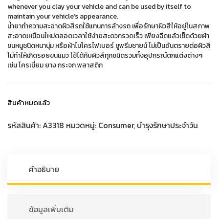
whenever you clay your vehicle and can be used by itself to
maintain your vehicle’s appearance.
น้ำยาทำความสะอาดผิวสีรถใช้แทนการล้างรถ เพื่อรักษาผิวสีให้อยู่ในสภาพ
สะอาดเหมือนใหม่ตลอดเวลาใช้ง่ายสะดวกรวดเร็ว เพียงฉีดแล้วเช็ดด้วยผ้า
ขนหนูชนิดหนานุ่ม หรือผ้าไมโครไฟเบอร์ ซูพรีมชายน์ ไม่เป็นอันตรายต่อผิวสี
ไม่ทำให้เกิดรอยขนแมว ใช้ได้กับผิวสีทุกชนิดรวมทั้งอุปกรณ์ตกแต่งต่างๆ
เช่น โครเมี่ยม ยาง กระจก พลาสติก
สินค้าหมดแล้ว
รหัสสินค้า:
A3318
หมวดหมู่:
Consumer
,
บำรุงรักษาประจำวัน
คำอธิบาย
ข้อมูลเพิ่มเติม