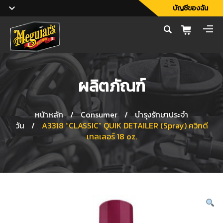
บัญชีของฉัน
ผลิตภัณฑ์
หน้าหลัก
/
Consumer
/
บำรุงรักษาประจำ
วัน
/
A3318 “CLASSIC” QUIK DETAILER (Spray) ควิกดี
เทลเลอร์ 18 oz.