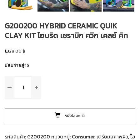
G200200 HYBRID CERAMIC QUIK
CLAY KIT ไฮบริด เซรามิก ควิก เคลย์ คิท
1,328.00
฿
มีสินค้าอยู่ 15
จำนวน
G200200
HYBRID
CERAMIC
QUIK
หยิบใส่ตะกร้า
CLAY
KIT
ไฮ
รหัสสินค้า:
G200200
หมวดหมู่:
Consumer
,
เตรียมสภาพผิว
,
ไฮ
บริด