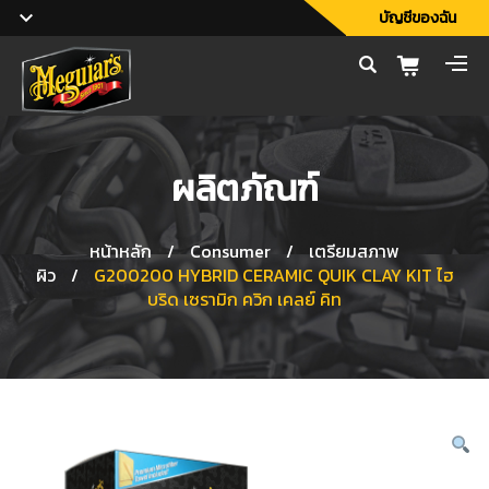
บัญชีของฉัน
ผลิตภัณฑ์
หน้าหลัก
/
Consumer
/
เตรียมสภาพ
ผิว
/
G200200 HYBRID CERAMIC QUIK CLAY KIT ไฮ
บริด เซรามิก ควิก เคลย์ คิท