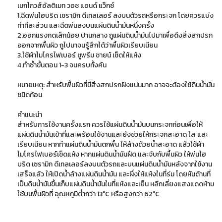
เมกไกวส์อัลติเมท วอช แอนด์ แว็กซ์
1.ฉีดพ่นไฮบริด เซรามิก ดีเทลเลอร์ ลงบนตัวรถหรือกระจก โดยควรแบ่ง
ทำทีละส่วน และฉีดพ่นลงบนแผ่นดินน้ำมันหนึ่งครั้ง
2.ออกแรงกดเล็กน้อย ปานกลาง ถูแผ่นดินน้ำมันไปมาเพื่อดึงสิ่งสกปรก
ออกจากพื้นผิว ถูไปมาจนรู้สึกได้ว่าพื้นผิวเรียบเนียน
3.ใช้ผ้าไมโครไฟเบอร์ ซูพรีม ชายน์ เช็ดให้แห้ง
4.ทำซ้ำขั้นตอน 1-3 จนครบทั้งคัน
หมายเหตุ: สำหรับพื้นผิวที่มีสิ่งสกปรกฝังแน่นมาก อาจจะต้องใช้ดินน้ำมัน
ชนิดก้อน
คำแนะนำ
สำหรับการใช้งานครั้งแรก ควรใช้แผ่นดินน้ำมันบนกระจกก่อนเพื่อให้
แผ่นดินน้ำมันเข้าที่และพร้อมใช้งานและยังช่วยให้กระจกสะอาด ใส และ
เรียบเนียน หากทำแผ่นดินน้ำมันตกพื้น ให้ล้างด้วยน้ำสะอาด แล้วใช้ผ้า
ไมโครไฟเบอร์เช็ดแห้ง หากแผ่นดินน้ำมันฝืด และจับกับพื้นผิว ให้พ่นไฮ
บริด เซรามิก ดีเทลเลอร์ลงบนตัวรถและบนแผ่นดินน้ำมันหลังจากใช้งาน
เสร็จแล้ว ให้เปิดน้ำล้างแผ่นดินน้ำมัน และผึ่งให้แห้งในที่ร่ม โดยหันด้านที่
เป็นดินน้ำมันขึ้นเก็บแผ่นดินน้ำมันในที่แห้งและเย็น หลีกเลี่ยงแสงแดดห้าม
ใช้บนพื้นผิวที่ อุณหภูมิต่ำกว่า 13°C หรือสูงกว่า 62°C