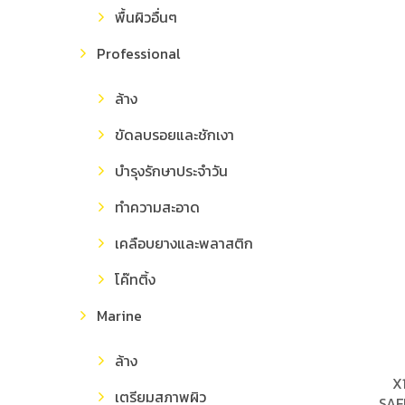
พื้นผิวอื่นๆ
Professional
ล้าง
ขัดลบรอยและชักเงา
บำรุงรักษาประจำวัน
ทำความสะอาด
เคลือบยางและพลาสติก
โค๊ทติ้ง
Marine
ล้าง
X
เตรียมสภาพผิว
SAF