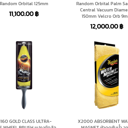
Random Orbital 125mm
Random Orbital Palm S
Central Vacuum Diame
11,100.00
฿
150mm Velcro Orb 9
12,000.00
฿
1160 GOLD CLASS ULTRA-
X2000 ABSORBENT WA
E WHEEL BRUSH แปรงขัดล้อ
MAGNET ผ้าดูดซับน้ำ ว