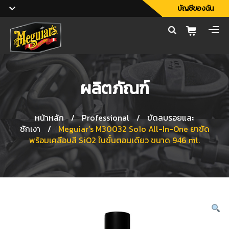
บัญชีของฉัน
ผลิตภัณฑ์
หน้าหลัก
/
Professional
/
ขัดลบรอยและ
ชักเงา
/
Meguiar’s M30032 So1o All-In-One ยาขัด
พร้อมเคลือบสี SiO2 ในขั้นตอนเดียว ขนาด 946 ml.