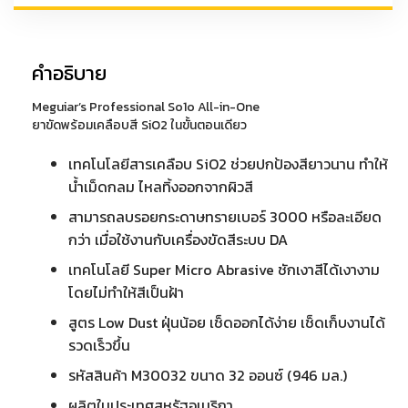
ขั้น
ตอน
เดียว
คำอธิบาย
ขนาด
946
Meguiar’s Professional So1o All-in-One
ยาขัดพร้อมเคลือบสี SiO2 ในขั้นตอนเดียว
ml.
ชิ้น
เทคโนโลยีสารเคลือบ SiO2 ช่วยปกป้องสียาวนาน ทำให้
น้ำเม็ดกลม ไหลทิ้งออกจากผิวสี
สามารถลบรอยกระดาษทรายเบอร์ 3000 หรือละเอียด
กว่า เมื่อใช้งานกับเครื่องขัดสีระบบ DA
เทคโนโลยี Super Micro Abrasive ชักเงาสีได้เงางาม
โดยไม่ทำให้สีเป็นฝ้า
สูตร Low Dust ฝุ่นน้อย เช็ดออกได้ง่าย เช็ดเก็บงานได้
รวดเร็วขึ้น
รหัสสินค้า M30032 ขนาด 32 ออนซ์ (946 มล.)
ผลิตในประเทศสหรัฐอเมริกา