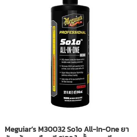
Meguiar’s M30032 So1o All-In-One ยา