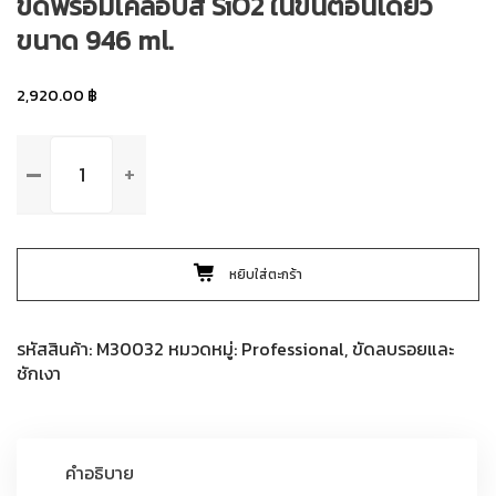
ขัดพร้อมเคลือบสี SiO2 ในขั้นตอนเดียว
ขนาด 946 ml.
2,920.00
฿
จำนวน
Meguiar's
M30032
So1o
All-
หยิบใส่ตะกร้า
In-
One
ยา
รหัสสินค้า:
M30032
หมวดหมู่:
Professional
,
ขัดลบรอยและ
ขัด
ชักเงา
พร้อม
เคลือบ
สี
SiO2
คำอธิบาย
ใน