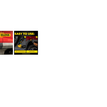
Shine
Tire
&
Trim
Gel
น้ำยา
เคลือบ
เงา
ยาง
ชนิด
เจล
สูตร
เงา
มาก
ขนาด
473
มิลลิลิตร
ชิ้น