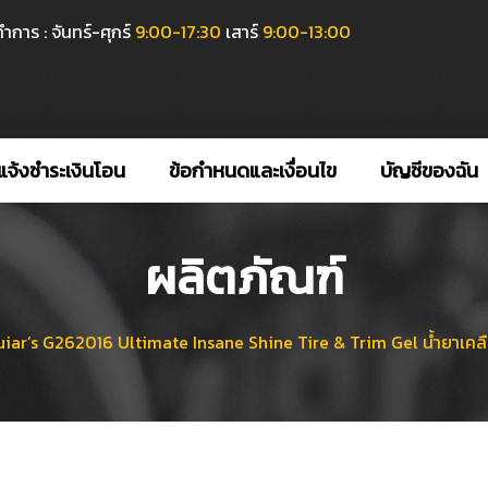
ำการ : จันทร์-ศุกร์
9:00-17:30
เสาร์
9:00-13:00
แจ้งชำระเงินโอน
ข้อกำหนดและเงื่อนไข
บัญชีของฉัน
ผลิตภัณฑ์
iar’s G262016 Ultimate Insane Shine Tire & Trim Gel น้ำยาเคลื