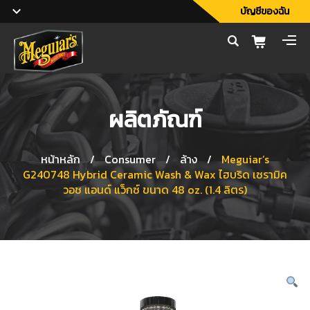
บัญชีของฉัน
ผลิตภัณฑ์
หน้าหลัก
/
Consumer
/
ล้าง
/
Meguiar’s
G240748 Hybrid Ceramic Wash & Wax ไฮบริด เซรามิค
วอช แอนด์ แว็กซ์ ขนาด 48 oz. (1.4 ลิตร)