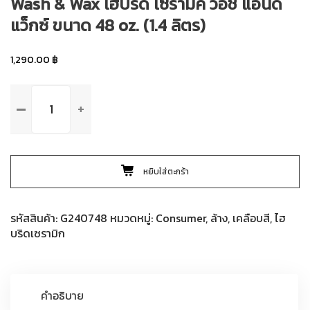
Wash & Wax ไฮบริด เซรามิค วอช แอนด์
แว็กซ์ ขนาด 48 oz. (1.4 ลิตร)
1,290.00
฿
จำนวน
Meguiar's
G240748
Hybrid
Ceramic
หยิบใส่ตะกร้า
Wash
&
Wax
รหัสสินค้า:
G240748
หมวดหมู่:
Consumer
,
ล้าง
,
เคลือบสี
,
ไฮ
ไฮ
บริดเซรามิก
บริด
เซรามิค
วอช
แอนด์
คำอธิบาย
แว็กซ์