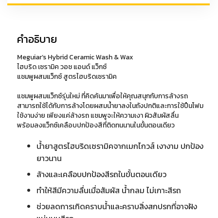
ขนาด
48
oz.
คำอธิบาย
(1.4
ลิตร)
Meguiar’s Hybrid Ceramic Wash & Wax
ไฮบริด เซรามิค วอช แอนด์ แว็กซ์
ชิ้น
แชมพูผสมแว็กซ์ สูตรไฮบริดเซรามิค
แชมพูผสมแว็กซ์รุ่นใหม่ ที่คิดค้นมาเพื่อให้คุณสนุกกับการล้างรถ
สามารถใช้ได้กับการล้างโดยผสมน้ำยาลงในถังปกติและการใช้ปืนโฟม
ใช้งานง่าย เพียงแค่ล้างรถ แชมพูจะให้ความเงา ผิวสัมผัสลื่น
พร้อมลงแว็กซ์เคลือบปกป้องสีที่ติดทนนานในขั้นตอนเดียว
น้ำยาสูตรไฮบริดเซรามิคจากเมกไกวส์ เงางาม ปกป้อง
ยาวนาน
ล้างและเคลือบปกป้องสีรถในขั้นตอนเดียว
ทำให้สีมีความลื่นเมื่อสัมผัส น้ำกลม ไม่เกาะสีรถ
ช่วยลดการเกิดคราบน้ำและคราบสิ่งสกปรกที่อาจฝัง