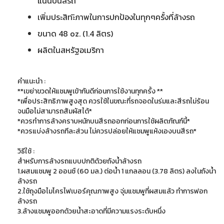
แน่นบนสีรถ
เพิ่มประสิทะิภาพในการปกป้องในทุกๆครั้งที่ล้างรถ
ขนาด 48 oz. (1.4 ลิตร)
ผลิตในสหรัฐอเมริกา
คำแนะนำ :
**เขย่าขวดให้แชมพูเข้ากันดีก่อนการใช้งานทุกครั้ง **
*เพื่อประสิทธิภาพสูงสุด ควรใช้ในขณะที่รถจอดในร่มและสีรถไม่ร้อน
จนมือไม่สามารถสัมผัสได้*
*ควรทำการล้างคราบหนักบนสีรถออกก่อนการใช้ผลิตภัณฑ์นี้*
*ควรแบ่งล้างรถทีละส่วน ไม่ควรปล่อยให้แชมพูแห้งเองบนสีรถ*
วิธีใช้ :
สำหรับการล้างรถแบบปกติด้วยถังน้ำล้างรถ
1.ผสมแชมพู 2 ออนซ์ (60 มล.) ต่อน้ำ 1 แกลลอน (3.78 ลิตร) ลงในถังน้ำ
ล้างรถ
2.ใช้ถุงมือไมโครไฟเบอร์คุณภาพสูง จุ่มแชมพูที่ผสมแล้ว ทำการฟอก
ล้างรถ
3.ล้างแชมพูออกด้วยน้ำสะอาดที่มีความแรงระดับหนึ่ง