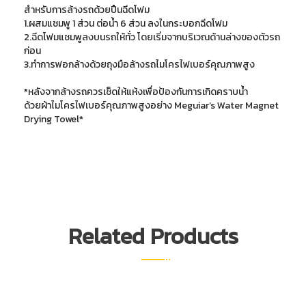
สำหรับการล้างรถด้วยปืนฉีดโฟม
1.ผสมแชมพู 1 ส่วน ต่อน้ำ 6 ส่วน ลงในกระบอกฉีดโฟม
2.ฉีดโฟมแชมพูลงบนรถให้ทั่ว โดยเริ่มจากบริเวณด้านล่างของตัวรถ
ก่อน
3.ทำการฟอกล้างด้วยถุงมือล้างรถไมโครไฟเบอร์คุณภาพสูง
*หลังจากล้างรถควรเช็ดให้แห้งเพื่อป้องกันการเกิดคราบน้ำ
ด้วยผ้าไมโครไฟเบอร์คุณภาพสูงอย่าง Meguiar’s Water Magnet
Drying Towel*
Related Products