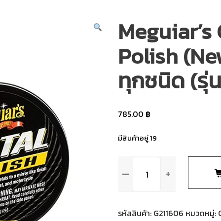
Meguiar’s 
Polish (Ne
ทุกชนิด (รุ่
785.00
฿
มีสินค้าอยู่ 19
จำนวน
Meguiar's
G211606
Metal
Polish
รหัสสินค้า:
G211606
หมวดหมู่: