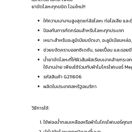
ยาขัดโลหะทุกขนิด โฉมใหม่!!
ให้ความเงางามสูงสุดแก่ล้อโลหะ ท่อไอเสีย และ
ป้องกันการกัดกร่อนสำหรับโลหะทุกประเภท
เหมาะสำหรับอะลูมิเนียมขัดเงา, อะลูมิเนียมหล่
ช่วยขจัดคราบออกซิเดชัน, รอยเปื้อน และรอยข
น้ำยาขัดโลหะที่ให้ผิวสัมผัสเรียบเงาคล้ายกระ
ใช้งานง่าย เพียงใช้ร่วมกับผ้าไมโครไฟเบอร์
รหัสสินค้า G211606
ผลิตในประเทศสหรัฐอเมริกา
วิธีการใช้:
ใช้ฟองน้ำกลมเหลืองหรือผ้าไมโครไฟเบอร์คุณ
นำไปขัดโลหะทุกชนิดจนขึ้นเงา