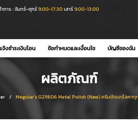
ำการ : จันทร์-ศุกร์
9:00-17:30
เสาร์
9:00-13:00
แจ้งชำระเงินโอน
ข้อกำหนดและเงื่อนไข
บัญชีของฉัน
ผลิตภัณฑ์
er
/
Meguiar’s G211606 Metal Polish (New) ครีมขัดเงาโลหาทุกชน