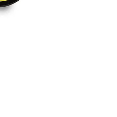
(New)
ครีม
ขัด
เงา
โล
หา
ทุก
ชนิด
(รุ่น
ใหม่)
177
กรัม
ชิ้น