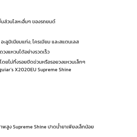
ชิ้นส่วนโลหะอื่นๆ ของรถยนต์
อ, อะลูมิเนียมแท่ง, โครเมียม และสแตนเลส
ีดวงแหวนได้อย่างรวดเร็ว
จกโดยไม่ทิ้งรอยขีดข่วนหรือรอยวงแหวนเล็กๆ
 Meguiar’s X2020EU Supreme Shine
ภาพสูง Supreme Shine ปาดน้ำยาเพียงเล็กน้อย