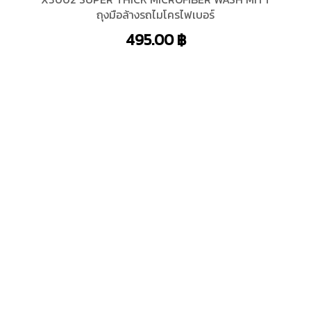
X3002 SUPER THICK MICROFIBER WASH MITT
ถุงมือล้างรถไมโครไฟเบอร์
495.00
฿