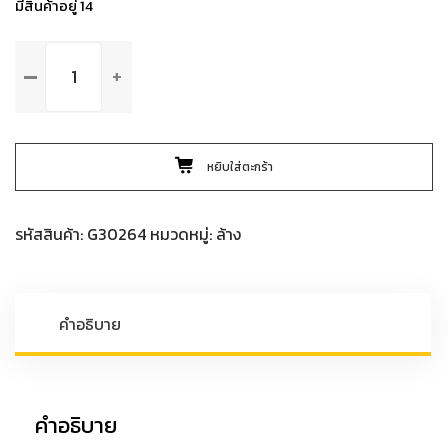
มีสินค้าอยู่ 14
จำนวน
G30264
NXT
GENERATION
CAR
หยิบใส่ตะกร้า
WASH
แชมพู
ล้าง
รหัสสินค้า:
G30264
หมวดหมู่:
ล้าง
รถ
สูตร
โพลิเมอร์
สังเคราะห์
คำอธิบาย
64
oz.
ชิ้น
คำอธิบาย