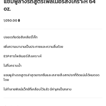
แชมพูล้างรถสูตรโพลิเมอร์สังเคราะห์ 64
oz.
1,050.00
฿
ปลอดภัยต่อสีเคลียร์โค๊ท
เพิ่มความเงางามเป็นประกายและความลื่นด้วย
ESPสารโพลิเมอร์สังเคราะห์
ไม่ทิ้งคราบน้ำ
แชมพูล้างรถสูตรล่าสุดแทรกซึมและสลายสิ่งสกปรกที่ติดแน่นได้หมดจด
โดย
ไม่ทำลายฟิลม์แว็กซ์ที่เคลือบไว้แล้ว มีค่าphเป็นกลาง