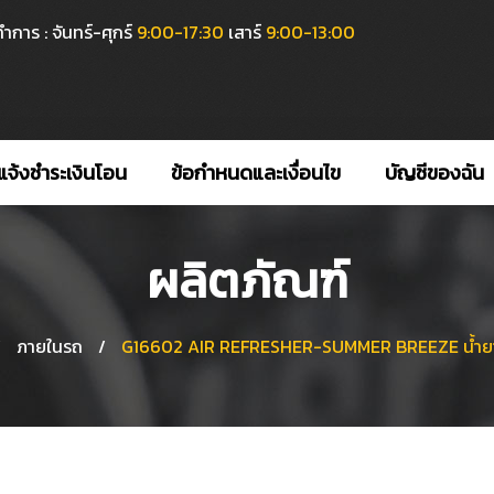
ำการ : จันทร์-ศุกร์
9:00-17:30
เสาร์
9:00-13:00
แจ้งชำระเงินโอน
ข้อกำหนดและเงื่อนไข
บัญชีของฉัน
ผลิตภัณฑ์
/
ภายในรถ
/
G16602 AIR REFRESHER-SUMMER BREEZE น้ำยาปร