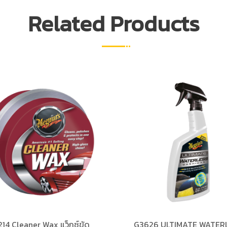
Related Products
214 Cleaner Wax แว็กซ์ขัด
G3626 ULTIMATE WATER