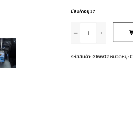
มีสินค้าอยู่ 27
จำนวน
G16602
AIR
REFRESHER-
SUMMER
รหัสสินค้า:
G16602
หมวดหมู่:
C
BREEZE
น้ำยา
ปรับ
อากาศ
กำจัด
กลิ่น
2
oz.
ชิ้น