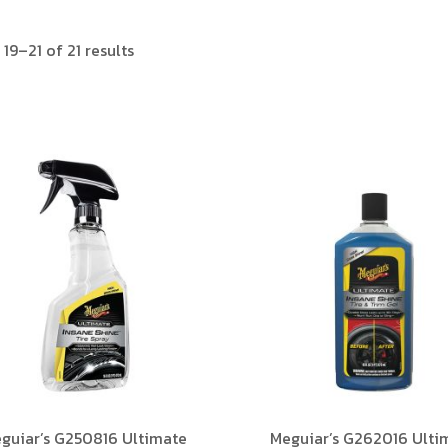
19–21 of 21 results
guiar’s G250816 Ultimate
Meguiar’s G262016 Ulti